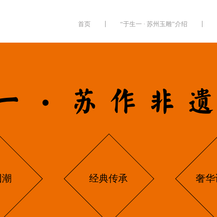
首页
“于生一 · 苏州玉雕”介绍
一·苏作非
国潮
经典传承
奢华