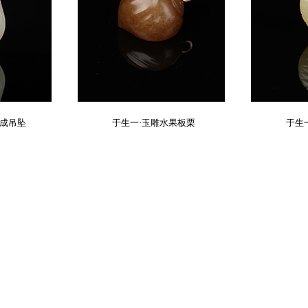
天成吊坠
于生一·玉雕水果板栗
于生