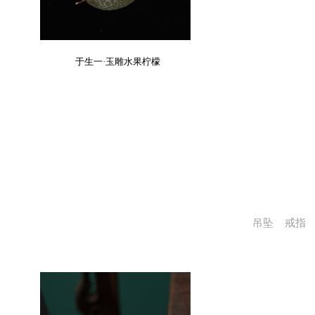
于生一·玉雕水果柠檬
吊坠
戒指