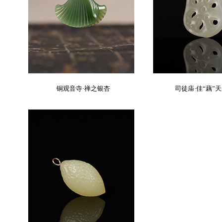
铜观音寺·禅之银杏
司徒庙·佳“藕”