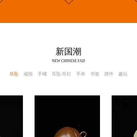
新国潮
NEW CHINESE FAD
吊坠
戒指
手镯
耳坠/耳钉
手串
书签
摆件
趣玩