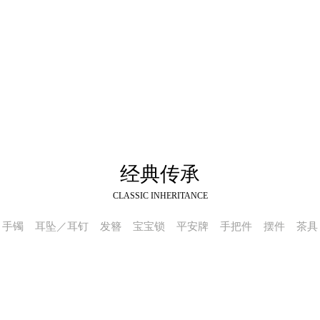
经典传承
CLASSIC INHERITANCE
手镯
耳坠／耳钉
发簪
宝宝锁
平安牌
手把件
摆件
茶具