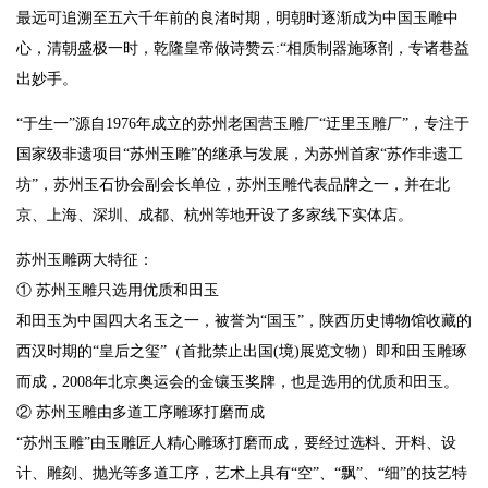
最远可追溯至五六千年前的良渚时期，明朝时逐渐成为中国玉雕中
心，清朝盛极一时，乾隆皇帝做诗赞云:“相质制器施琢剖，专诸巷益
出妙手。
“于生一”源自1976年成立的苏州老国营玉雕厂“迂里玉雕厂”，专注于
国家级非遗项目“苏州玉雕”的继承与发展，为苏州首家“苏作非遗工
坊”，苏州玉石协会副会长单位，苏州玉雕代表品牌之一，并在北
京、上海、深圳、成都、杭州等地开设了多家线下实体店。
苏州玉雕两大特征：
① 苏州玉雕只选用优质和田玉
和田玉为中国四大名玉之一，被誉为“国玉”，陕西历史博物馆收藏的
西汉时期的“皇后之玺”（首批禁止出国(境)展览文物）即和田玉雕琢
而成，2008年北京奥运会的金镶玉奖牌，也是选用的优质和田玉。
② 苏州玉雕由多道工序雕琢打磨而成
“苏州玉雕”由玉雕匠人精心雕琢打磨而成，要经过选料、开料、设
计、雕刻、抛光等多道工序，艺术上具有“空”、“飘”、“细”的技艺特