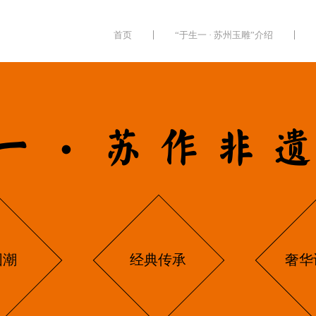
首页
“于生一 · 苏州玉雕”介绍
一·苏作非
国潮
经典传承
奢华