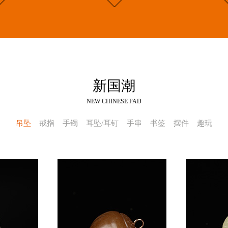
新国潮
NEW CHINESE FAD
吊坠
戒指
手镯
耳坠/耳钉
手串
书签
摆件
趣玩