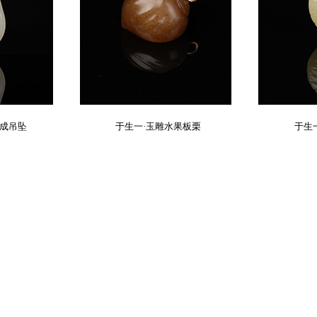
天成吊坠
于生一·玉雕水果板栗
于生