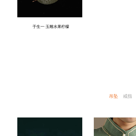
于生一·玉雕水果柠檬
吊坠
戒指