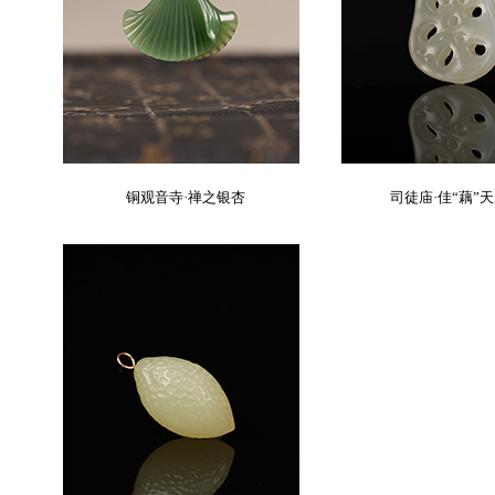
铜观音寺·禅之银杏
司徒庙·佳“藕”