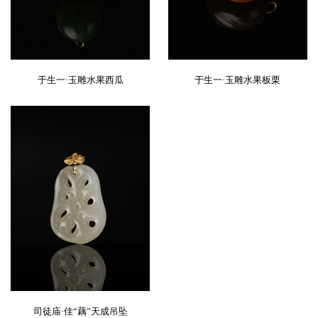
于生一·玉雕水果西瓜
于生一·玉雕水果板栗
司徒庙·佳“藕”天成吊坠