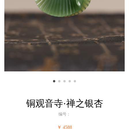
铜观音寺·禅之银杏
编号：
￥ 4588