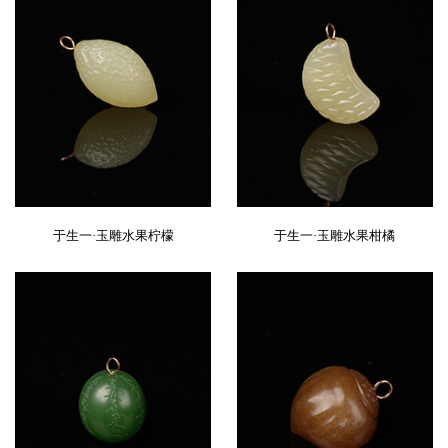
于生一·玉雕水果柠檬
于生一·玉雕水果柑橘