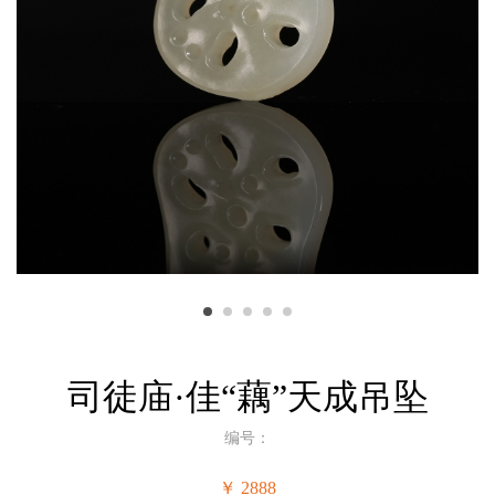
司徒庙·佳“藕”天成吊坠
编号：
￥ 2888