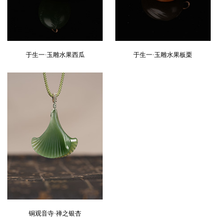
于生一·玉雕水果西瓜
于生一·玉雕水果板栗
铜观音寺·禅之银杏