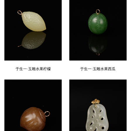
于生一·玉雕水果柠檬
于生一·玉雕水果西瓜