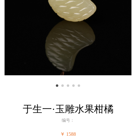
于生一·玉雕水果柑橘
编号：
￥ 1588