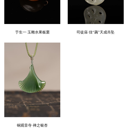
于生一·玉雕水果板栗
司徒庙·佳“藕”天成吊坠
铜观音寺·禅之银杏