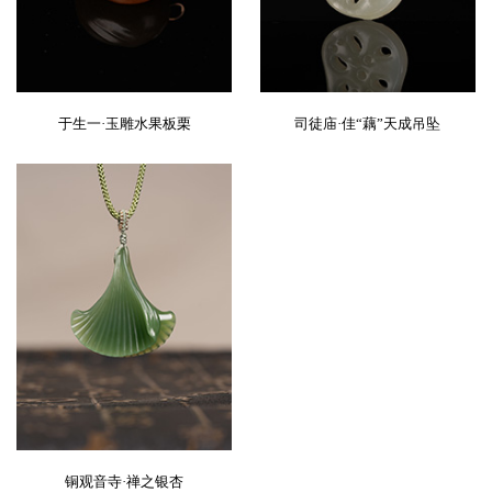
于生一·玉雕水果板栗
司徒庙·佳“藕”天成吊坠
铜观音寺·禅之银杏