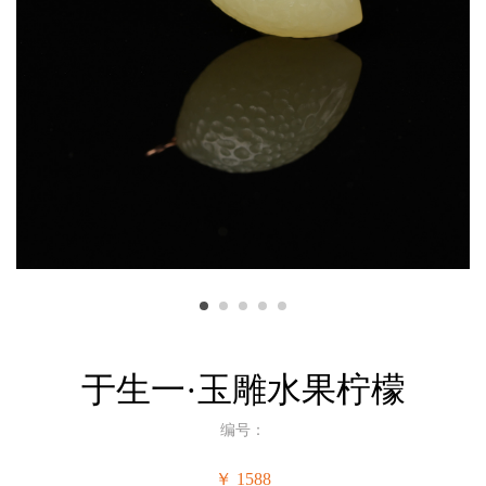
于生一·玉雕水果柠檬
编号：
￥ 1588