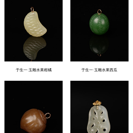
于生一·玉雕水果柑橘
于生一·玉雕水果西瓜