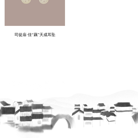
司徒庙·佳“藕”天成耳坠