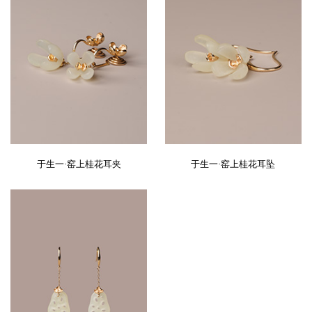
于生一·窑上桂花耳夹
于生一·窑上桂花耳坠