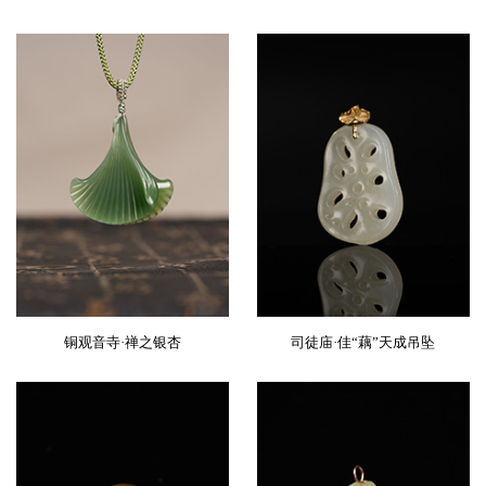
铜观音寺·禅之银杏
司徒庙·佳“藕”天成吊坠