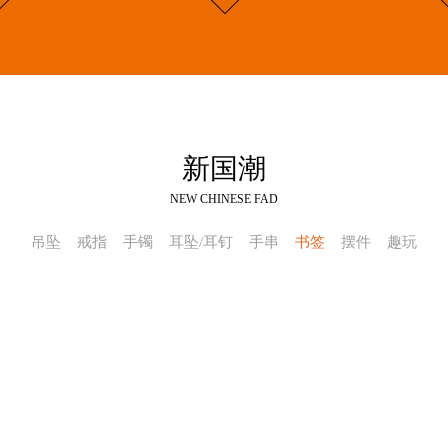
新国潮
NEW CHINESE FAD
吊坠
戒指
手镯
耳坠/耳钉
手串
书签
摆件
趣玩