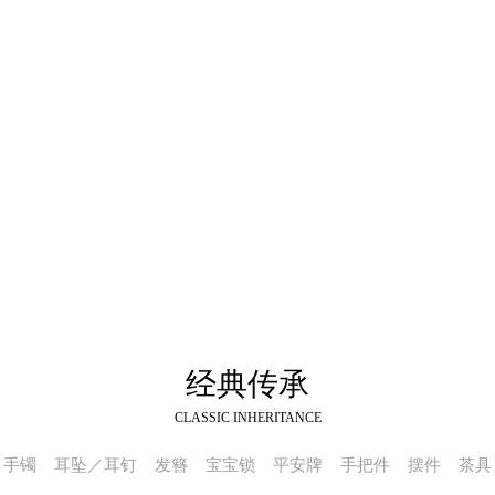
经典传承
CLASSIC INHERITANCE
手镯
耳坠／耳钉
发簪
宝宝锁
平安牌
手把件
摆件
茶具