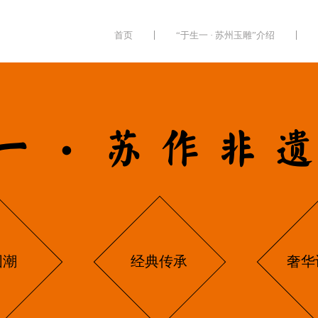
首页
“于生一 · 苏州玉雕”介绍
一·苏作非
国潮
经典传承
奢华