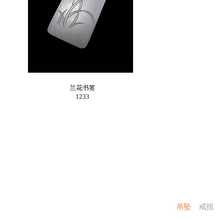
兰花书签
1233
吊坠
戒指