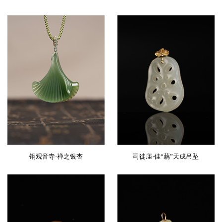
铜观音寺·禅之银杏
司徒庙·佳“藕”天成吊坠