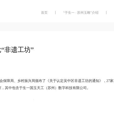
首页
“于生一 · 苏州玉雕”介绍
“非遗工坊”
社会保障局、乡村振兴局颁布了《关于认定吴中区非遗工坊的通知》，27家
家，其中包含于生一国玉天工（苏州）数字科技有限公司。