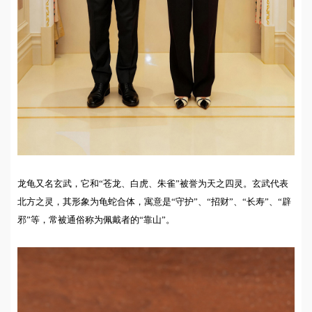
龙龟又名玄武，它和“苍龙、白虎、朱雀”被誉为天之四灵。玄武代表
北方之灵，其形象为龟蛇合体，寓意是“守护”、“招财”、“长寿”、“辟
邪”等，常被通俗称为佩戴者的“靠山”。