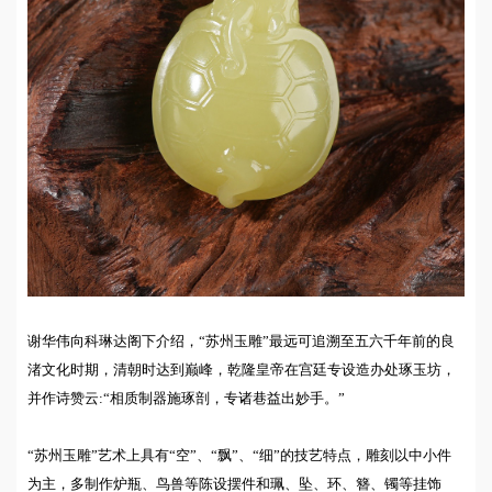
谢华伟向科琳达阁下介绍，“苏州玉雕”最远可追溯至五六千年前的良
渚文化时期，清朝时达到巅峰，乾隆皇帝在宫廷专设造办处琢玉坊，
并作诗赞云:“相质制器施琢剖，专诸巷益出妙手。”
“苏州玉雕”艺术上具有“空”、“飘”、“细”的技艺特点，雕刻以中小件
为主，多制作炉瓶、鸟兽等陈设摆件和珮、坠、环、簪、镯等挂饰