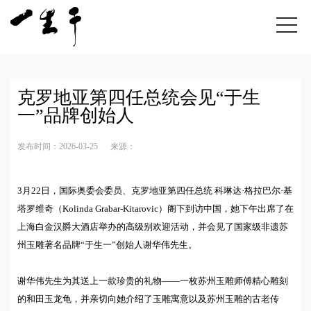
克罗地亚第四任总统会见“于生
一”品牌创始人
发布时间：2026-03-25
来源：
3月22日，国际奥委会委员、克罗地亚第四任总统 科琳达·格拉巴尔·基
塔罗维奇（Kolinda Grabar-Kitarovic）阁下到访中国，她下午出席了在
上海白金汉爵大酒店举办的高级别欢迎活动，并会见了国家级非遗苏
州玉雕著名品牌“于生一”创始人谢华伟先生。
谢华伟先生为其送上一款珍贵的礼物——一枚苏州玉雕师傅精心雕刻
的和田玉龙龟，并亲切向她介绍了玉雕寓意以及苏州玉雕的古老传