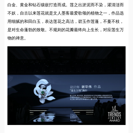
白金、黄金和钻石镶嵌打造而成。莲之出淤泥而不染，濯清涟而
不妖，自古以来莲花就是文人墨客最爱歌颂的植物之一，作品选
用细腻的和田白玉，表达莲花之高洁，碧玉作莲蓬，不蔓不枝，
是对生命蓬勃的致敬。不规则的花瓣最终向上生长，对应莲生万
物的禅意。